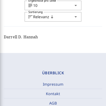
Ergebnisse pro Seite
subject
arrow_drop_down
10
Sortierung
sort
arrow_drop_down
Relevanz
south
Darrell D. Hannah
ÜBERBLICK
Impressum
Kontakt
AGB