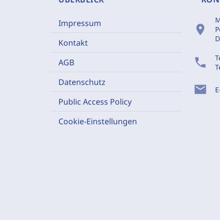
M
Impressum
location_on
P
D
Kontakt
T
phone
AGB
T
Datenschutz
mail
E
Public Access Policy
Cookie-Einstellungen