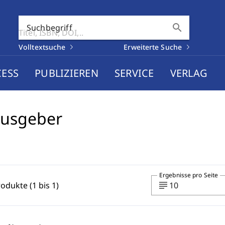
search
Suchbegriff
Volltextsuche
Erweiterte Suche
CESS
PUBLIZIEREN
SERVICE
VERLAG
ausgeber
Ergebnisse pro Seite
subject
rodukte (1 bis 1)
10