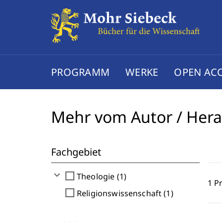
PROGRAMM
WERKE
OPEN AC
Mehr vom Autor / Her
Fachgebiet
expand_more
check_box_outline_blank
Theologie (1)
1 P
check_box_outline_blank
Religionswissenschaft (1)