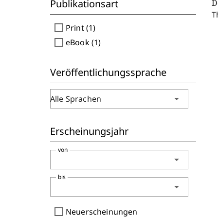
Publikationsart
D
T
check_box_outline_blank
Print (1)
check_box_outline_blank
eBook (1)
Veröffentlichungssprache
arrow_drop_down
Alle Sprachen
Erscheinungsjahr
von
arrow_drop_down
bis
arrow_drop_down
check_box_outline_blank
Neuerscheinungen