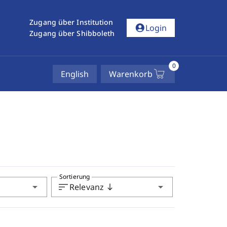
Zugang über Institution
account_circle
Login
Zugang über Shibboleth
0
English
Warenkorb
Sortierung
arrow_drop_down
sort
arrow_drop_down
Relevanz
south