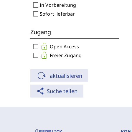
check_box_outline_blank
In Vorbereitung
check_box_outline_blank
Sofort lieferbar
Zugang
check_box_outline_blank
Open Access
check_box_outline_blank
Freier Zugang
aktualisieren
share
Suche teilen
ÜBERBLICK
KON