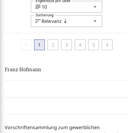
Ergebnisse pro Seite
subject
arrow_drop_down
10
Sortierung
sort
arrow_drop_down
Relevanz
south
chevron_left
chevron_right
1
2
3
4
5
Franz Hofmann
Vorschriftensammlung zum gewerblichen