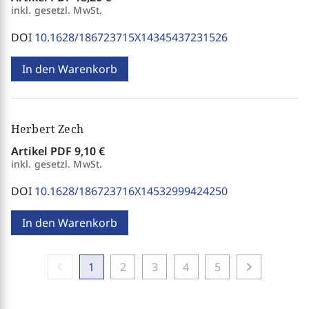
inkl. gesetzl. MwSt.
DOI
10.1628/186723715X14345437231526
In den Warenkorb
Herbert Zech
Artikel PDF
9,10 €
inkl. gesetzl. MwSt.
DOI
10.1628/186723716X14532999424250
In den Warenkorb
chevron_left
chevron_right
1
2
3
4
5