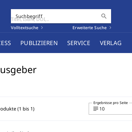
search
Suchbegriff
Volltextsuche
Erweiterte Suche
CESS
PUBLIZIEREN
SERVICE
VERLAG
ausgeber
Ergebnisse pro Seite
subject
rodukte (1 bis 1)
10