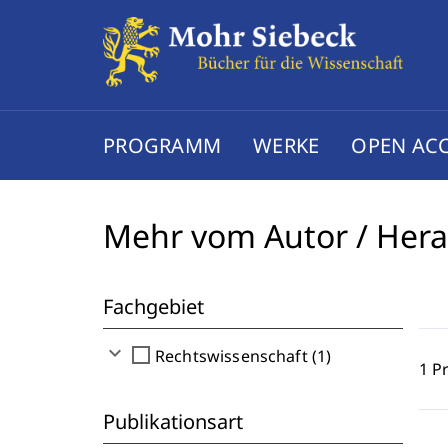
PROGRAMM
WERKE
OPEN AC
Mehr vom Autor / Her
Fachgebiet
expand_more
check_box_outline_blank
Rechtswissenschaft (1)
1 P
Publikationsart