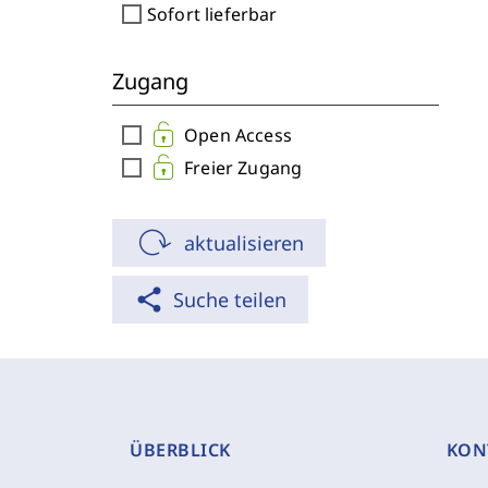
check_box_outline_blank
Sofort lieferbar
Zugang
check_box_outline_blank
Open Access
check_box_outline_blank
Freier Zugang
aktualisieren
share
Suche teilen
ÜBERBLICK
KON