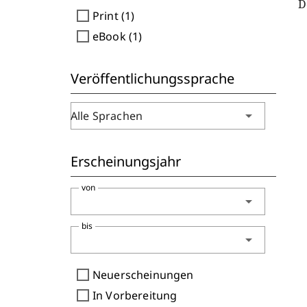
D
check_box_outline_blank
Print (1)
check_box_outline_blank
eBook (1)
Veröffentlichungssprache
arrow_drop_down
Alle Sprachen
Erscheinungsjahr
von
arrow_drop_down
bis
arrow_drop_down
check_box_outline_blank
Neuerscheinungen
check_box_outline_blank
In Vorbereitung