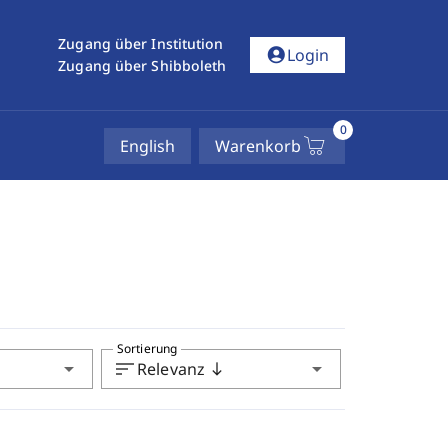
Zugang über Institution
account_circle
Login
Zugang über Shibboleth
0
English
Warenkorb
Sortierung
arrow_drop_down
sort
arrow_drop_down
Relevanz
south