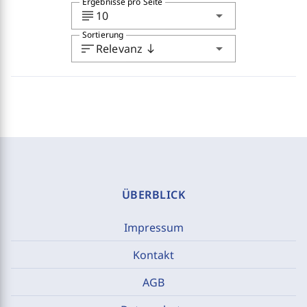
Ergebnisse pro Seite
subject
arrow_drop_down
10
Sortierung
sort
arrow_drop_down
Relevanz
south
ÜBERBLICK
Impressum
Kontakt
AGB