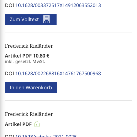
DOI
10.1628/003372517X14912063552013
Zum Volltext
Frederick Rieländer
Artikel PDF
10,80 €
inkl. gesetzl. MwSt.
DOI
10.1628/002268816X14761767500968
In den Warenkorb
Frederick Rieländer
Artikel PDF
DOI
10.1628/rabelsz-2021-0025