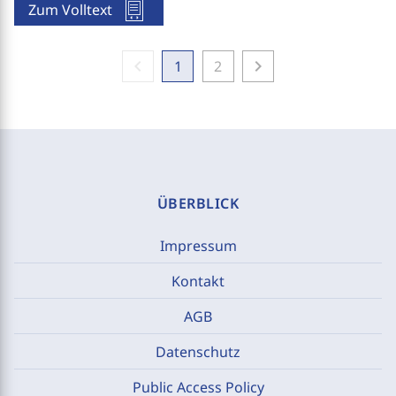
Zum Volltext
chevron_left
chevron_right
1
2
ÜBERBLICK
Impressum
Kontakt
AGB
Datenschutz
Public Access Policy