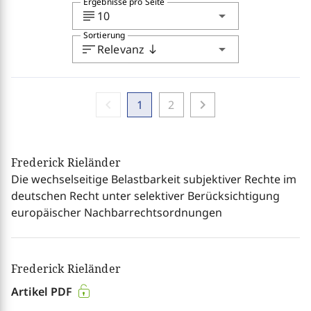
Ergebnisse pro Seite
subject
arrow_drop_down
10
Sortierung
sort
arrow_drop_down
Relevanz
south
chevron_left
chevron_right
1
2
Frederick Rieländer
Die wechselseitige Belastbarkeit subjektiver Rechte im
deutschen Recht unter selektiver Berücksichtigung
europäischer Nachbarrechtsordnungen
Frederick Rieländer
Artikel PDF