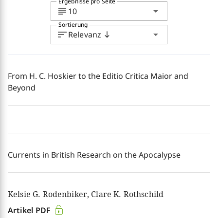
Ergebnisse pro Seite
subject
arrow_drop_down
10
Sortierung
sort
arrow_drop_down
Relevanz
south
From H. C. Hoskier to the Editio Critica Maior and
Beyond
Currents in British Research on the Apocalypse
Kelsie G. Rodenbiker, Clare K. Rothschild
Artikel PDF