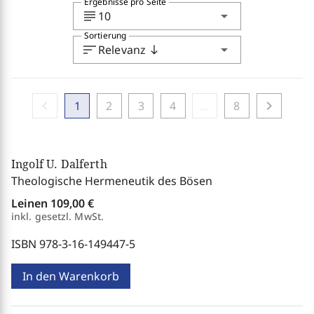
Ergebnisse pro Seite
subject
arrow_drop_down
10
Sortierung
sort
arrow_drop_down
Relevanz
south
chevron_left
chevron_right
1
2
3
4
...
8
Ingolf U. Dalferth
Theologische Hermeneutik des Bösen
Leinen
109,00 €
inkl. gesetzl. MwSt.
ISBN 978-3-16-149447-5
In den Warenkorb