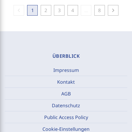
chevron_left
chevron_right
1
2
3
4
...
8
ÜBERBLICK
Impressum
Kontakt
AGB
Datenschutz
Public Access Policy
Cookie-Einstellungen