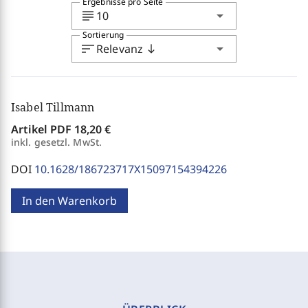
Ergebnisse pro Seite
subject
arrow_drop_down
10
Sortierung
sort
arrow_drop_down
Relevanz
south
Isabel Tillmann
Artikel PDF
18,20 €
inkl. gesetzl. MwSt.
DOI
10.1628/186723717X15097154394226
In den Warenkorb