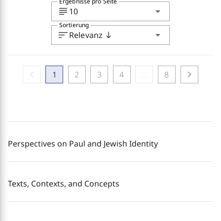
Ergebnisse pro Seite
subject
arrow_drop_down
10
Sortierung
sort
arrow_drop_down
Relevanz
south
chevron_left
chevron_right
1
2
3
4
...
8
Perspectives on Paul and Jewish Identity
Texts, Contexts, and Concepts