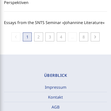
Perspektiven
Essays from the SNTS Seminar »Johannine Literature«
chevron_left
chevron_right
1
2
3
4
...
8
ÜBERBLICK
Impressum
Kontakt
AGB