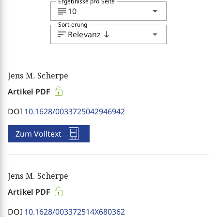
Ergebnisse pro Seite
subject
arrow_drop_down
10
Sortierung
sort
arrow_drop_down
Relevanz
south
Jens M. Scherpe
Artikel PDF
DOI
10.1628/0033725042946942
Zum Volltext
Jens M. Scherpe
Artikel PDF
DOI
10.1628/003372514X680362