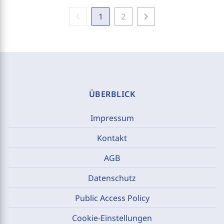
chevron_left
chevron_right
1
2
ÜBERBLICK
Impressum
Kontakt
AGB
Datenschutz
Public Access Policy
Cookie-Einstellungen