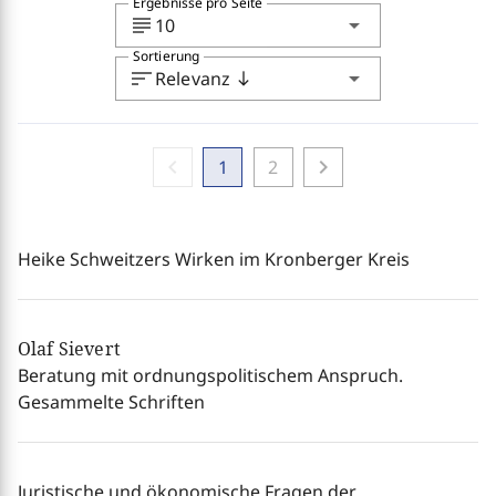
Ergebnisse pro Seite
subject
arrow_drop_down
10
Sortierung
sort
arrow_drop_down
Relevanz
south
chevron_left
chevron_right
1
2
Heike Schweitzers Wirken im Kronberger Kreis
Olaf Sievert
Beratung mit ordnungspolitischem Anspruch.
Gesammelte Schriften
Juristische und ökonomische Fragen der