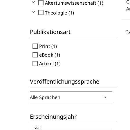
expand_more
G
check_box_outline_blank
Altertumswissenschaft (1)
A
expand_more
check_box_outline_blank
Theologie (1)
Publikationsart
L
check_box_outline_blank
Print (1)
check_box_outline_blank
eBook (1)
check_box_outline_blank
Artikel (1)
Veröffentlichungssprache
arrow_drop_down
Alle Sprachen
Erscheinungsjahr
von