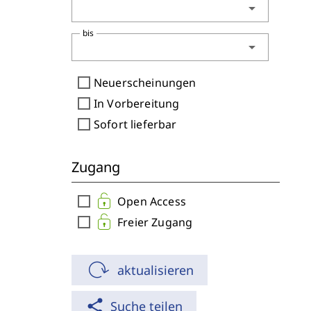
arrow_drop_down
bis
arrow_drop_down
check_box_outline_blank
Neuerscheinungen
check_box_outline_blank
In Vorbereitung
check_box_outline_blank
Sofort lieferbar
Zugang
check_box_outline_blank
Open Access
check_box_outline_blank
Freier Zugang
aktualisieren
share
Suche teilen