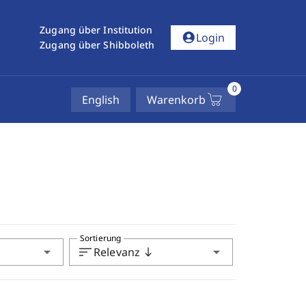
Zugang über Institution
account_circle
Login
Zugang über Shibboleth
0
English
Warenkorb
Sortierung
arrow_drop_down
sort
arrow_drop_down
Relevanz
south