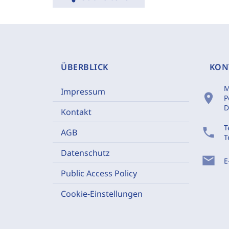
ÜBERBLICK
KON
M
Impressum
location_on
P
D
Kontakt
T
phone
AGB
T
Datenschutz
mail
E
Public Access Policy
Cookie-Einstellungen