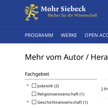
PROGRAMM
WERKE
OPEN AC
Mehr vom Autor / Her
Fachgebiet
expand_more
check_box_outline_blank
Judaistik (2)
2 P
check_box_outline_blank
Religionswissenschaft (1)
expand_more
check_box_outline_blank
Geschichtswissenschaft (1)