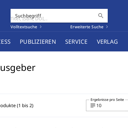
search
Suchbegriff
Volltextsuche
Erweiterte Suche
CESS
PUBLIZIEREN
SERVICE
VERLAG
ausgeber
Ergebnisse pro Seite
subject
rodukte (1 bis 2)
10