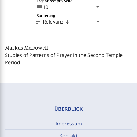
Ergebnisse pro Seite
subject
arrow_drop_down
10
Sortierung
sort
arrow_drop_down
Relevanz
south
Markus McDowell
Studies of Patterns of Prayer in the Second Temple
Period
ÜBERBLICK
Impressum
Kontakt