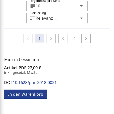
Ergebnisse pro Seite
subject
arrow_drop_down
10
Sortierung
sort
arrow_drop_down
Relevanz
south
chevron_left
chevron_right
1
2
3
4
Martin Gessmann
Artikel PDF
27,00 €
inkl. gesetzl. MwSt.
DOI
10.1628/phr-2018-0021
In den Warenkorb