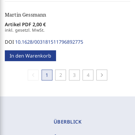
Martin Gessmann
Artikel PDF
2,00 €
inkl. gesetzl. MwSt.
DOI
10.1628/003181511796892775
In den Warenkorb
chevron_left
chevron_right
1
2
3
4
ÜBERBLICK