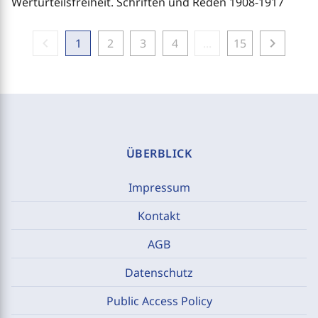
Werturteilsfreiheit. Schriften und Reden 1908-1917
chevron_left
chevron_right
1
2
3
4
...
15
ÜBERBLICK
Impressum
Kontakt
AGB
Datenschutz
Public Access Policy