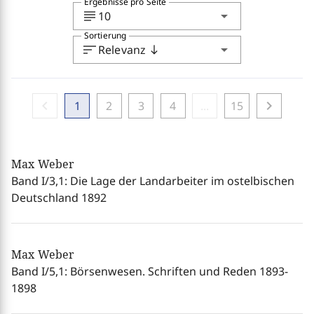
Ergebnisse pro Seite
subject
arrow_drop_down
10
Sortierung
sort
arrow_drop_down
Relevanz
south
chevron_left
chevron_right
1
2
3
4
...
15
Max Weber
Band I/3,1: Die Lage der Landarbeiter im ostelbischen
Deutschland 1892
Max Weber
Band I/5,1: Börsenwesen. Schriften und Reden 1893-
1898