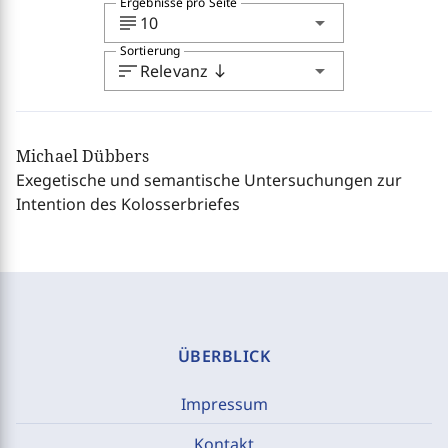
Ergebnisse pro Seite
subject
arrow_drop_down
10
Sortierung
sort
arrow_drop_down
Relevanz
south
Michael Dübbers
Exegetische und semantische Untersuchungen zur
Intention des Kolosserbriefes
ÜBERBLICK
Impressum
Kontakt