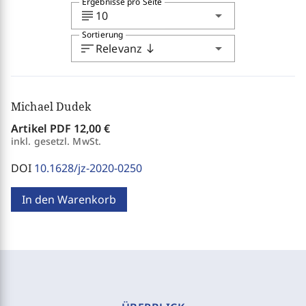
Ergebnisse pro Seite
subject
arrow_drop_down
10
Sortierung
sort
arrow_drop_down
Relevanz
south
Michael Dudek
Artikel PDF
12,00 €
inkl. gesetzl. MwSt.
DOI
10.1628/jz-2020-0250
In den Warenkorb