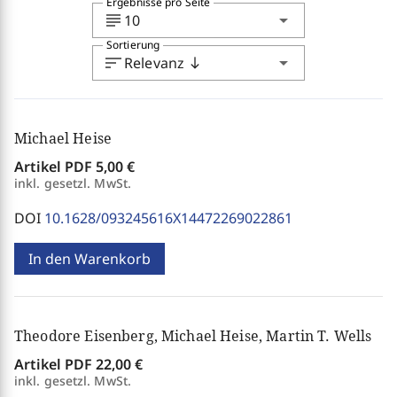
Ergebnisse pro Seite
subject
arrow_drop_down
10
Sortierung
sort
arrow_drop_down
Relevanz
south
Michael Heise
Artikel PDF
5,00 €
inkl. gesetzl. MwSt.
DOI
10.1628/093245616X14472269022861
In den Warenkorb
Theodore Eisenberg, Michael Heise, Martin T. Wells
Artikel PDF
22,00 €
inkl. gesetzl. MwSt.