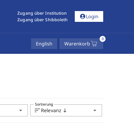
Zugang über Institution
account_circle
Login
Zugang über Shibboleth
0
English
Warenkorb
Sortierung
arrow_drop_down
sort
arrow_drop_down
Relevanz
south