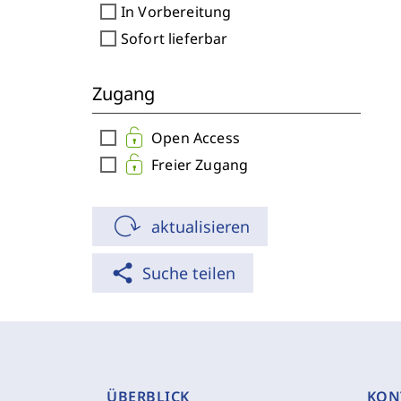
check_box_outline_blank
In Vorbereitung
check_box_outline_blank
Sofort lieferbar
Zugang
check_box_outline_blank
Open Access
check_box_outline_blank
Freier Zugang
aktualisieren
share
Suche teilen
ÜBERBLICK
KON