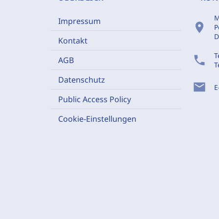
M
Impressum
location_on
P
D
Kontakt
T
phone
AGB
T
Datenschutz
mail
E
Public Access Policy
Cookie-Einstellungen