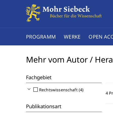
PROGRAMM
WERKE
OPEN AC
Mehr vom Autor / Her
Fachgebiet
expand_more
check_box_outline_blank
Rechtswissenschaft (4)
4 P
Publikationsart