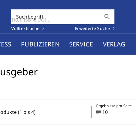
search
Suchbegriff
Volltextsuche
Erweiterte Suche
CESS
PUBLIZIEREN
SERVICE
VERLAG
ausgeber
Ergebnisse pro Seite
subject
rodukte (1 bis 4)
10