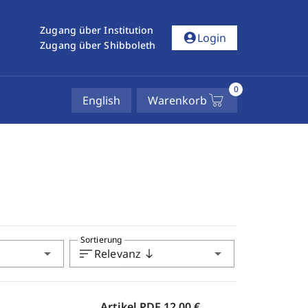
Zugang über Institution
account_circle
Login
Zugang über Shibboleth
0
English
Warenkorb
Sortierung
arrow_drop_down
sort
arrow_drop_down
Relevanz
south
Artikel PDF
12,00 €