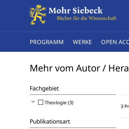
PROGRAMM
WERKE
OPEN AC
Mehr vom Autor / Her
Fachgebiet
expand_more
check_box_outline_blank
Theologie (3)
3 P
Publikationsart