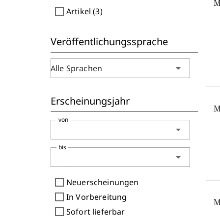
M
check_box_outline_blank
Artikel (3)
Veröffentlichungssprache
arrow_drop_down
Alle Sprachen
Erscheinungsjahr
M
von
arrow_drop_down
bis
arrow_drop_down
check_box_outline_blank
Neuerscheinungen
check_box_outline_blank
In Vorbereitung
M
check_box_outline_blank
Sofort lieferbar