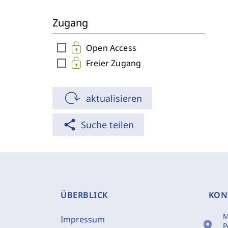
Zugang
check_box_outline_blank
Open Access
check_box_outline_blank
Freier Zugang
aktualisieren
share
Suche teilen
ÜBERBLICK
KON
M
Impressum
location_on
P