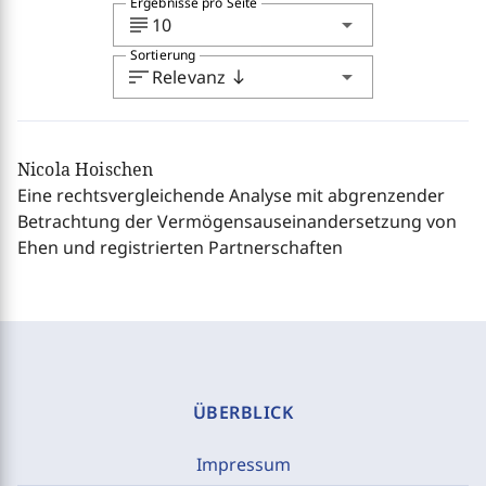
Ergebnisse pro Seite
subject
arrow_drop_down
10
Sortierung
sort
arrow_drop_down
Relevanz
south
Nicola Hoischen
Eine rechtsvergleichende Analyse mit abgrenzender
Betrachtung der Vermögensauseinandersetzung von
Ehen und registrierten Partnerschaften
ÜBERBLICK
Impressum