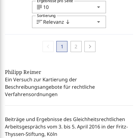
Ergebnisse pro Seite
subject
arrow_drop_down
10
Sortierung
sort
arrow_drop_down
Relevanz
south
chevron_left
chevron_right
1
2
Philipp Reimer
Ein Versuch zur Kartierung der
Beschreibungsangebote für rechtliche
Verfahrensordnungen
Beiträge und Ergebnisse des Gleichheitsrechtlichen
Arbeitsgesprächs vom 3. bis 5. April 2016 in der Fritz-
Thyssen-Stiftung, Köln