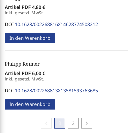
Artikel PDF
4,80 €
inkl. gesetzl. MwSt.
DOI
10.1628/002268816X14628774508212
In den Warenkorb
Philipp Reimer
Artikel PDF
6,00 €
inkl. gesetzl. MwSt.
DOI
10.1628/002268813X13581593763685
In den Warenkorb
chevron_left
chevron_right
1
2