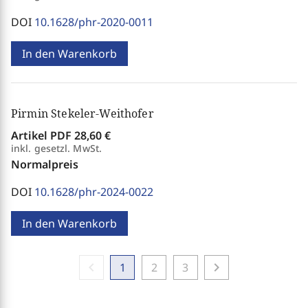
DOI
10.1628/phr-2020-0011
In den Warenkorb
Pirmin Stekeler-Weithofer
Artikel PDF
28,60 €
inkl. gesetzl. MwSt.
Normalpreis
DOI
10.1628/phr-2024-0022
In den Warenkorb
chevron_left
chevron_right
1
2
3