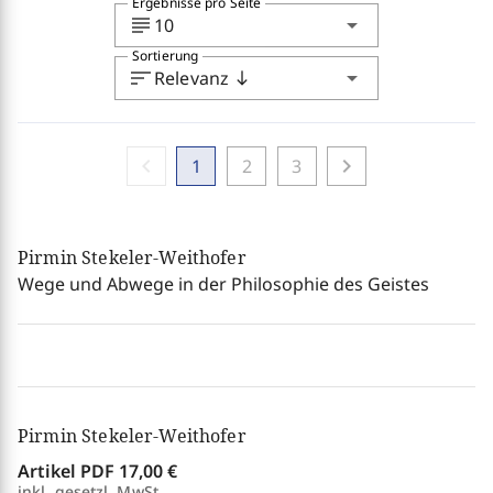
Ergebnisse pro Seite
subject
arrow_drop_down
10
Sortierung
sort
arrow_drop_down
Relevanz
south
chevron_left
chevron_right
1
2
3
Pirmin Stekeler-Weithofer
Wege und Abwege in der Philosophie des Geistes
Pirmin Stekeler-Weithofer
Artikel PDF
17,00 €
inkl. gesetzl. MwSt.