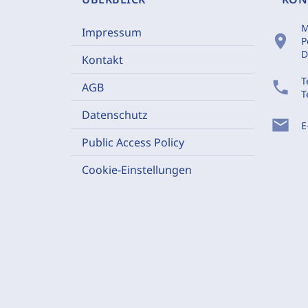
M
Impressum
location_on
P
D
Kontakt
T
phone
AGB
T
Datenschutz
mail
E
Public Access Policy
Cookie-Einstellungen