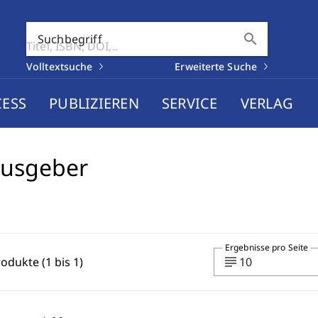
search
Suchbegriff
Volltextsuche
Erweiterte Suche
CESS
PUBLIZIEREN
SERVICE
VERLAG
ausgeber
Ergebnisse pro Seite
subject
rodukte (1 bis 1)
10