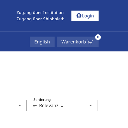
Zugang über Institution
account_circle
Login
Zugang über Shibboleth
0
English
Warenkorb
Sortierung
arrow_drop_down
sort
arrow_drop_down
Relevanz
south