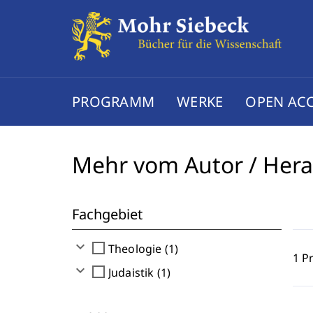
PROGRAMM
WERKE
OPEN AC
Mehr vom Autor / Her
Fachgebiet
expand_more
check_box_outline_blank
Theologie (1)
1 P
expand_more
check_box_outline_blank
Judaistik (1)