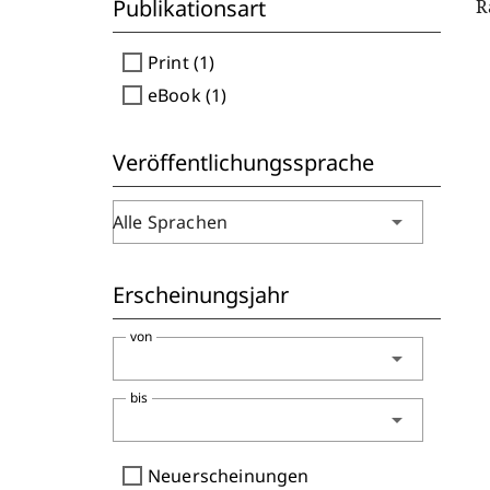
Publikationsart
R
check_box_outline_blank
Print (1)
check_box_outline_blank
eBook (1)
Veröffentlichungssprache
arrow_drop_down
Alle Sprachen
Erscheinungsjahr
von
arrow_drop_down
bis
arrow_drop_down
check_box_outline_blank
Neuerscheinungen