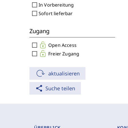
check_box_outline_blank
In Vorbereitung
check_box_outline_blank
Sofort lieferbar
Zugang
check_box_outline_blank
Open Access
check_box_outline_blank
Freier Zugang
aktualisieren
share
Suche teilen
ÜBERBLICK
KON