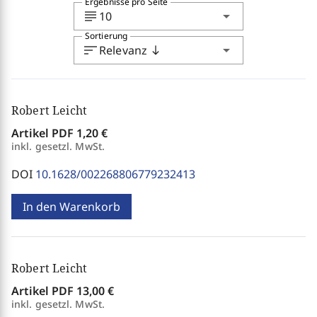
Ergebnisse pro Seite
subject
arrow_drop_down
10
Sortierung
sort
arrow_drop_down
Relevanz
south
Robert Leicht
Artikel PDF
1,20 €
inkl. gesetzl. MwSt.
DOI
10.1628/002268806779232413
In den Warenkorb
Robert Leicht
Artikel PDF
13,00 €
inkl. gesetzl. MwSt.