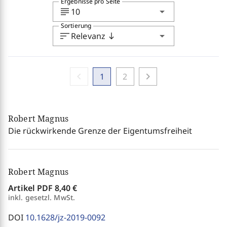
Ergebnisse pro Seite
subject
arrow_drop_down
10
Sortierung
sort
arrow_drop_down
Relevanz
south
chevron_left
chevron_right
1
2
Robert Magnus
Die rückwirkende Grenze der Eigentumsfreiheit
Robert Magnus
Artikel PDF
8,40 €
inkl. gesetzl. MwSt.
DOI
10.1628/jz-2019-0092