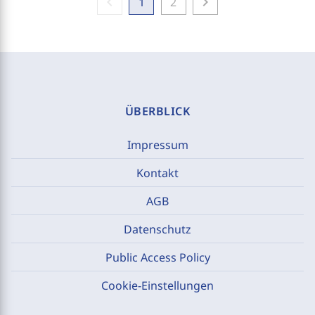
chevron_left
chevron_right
1
2
ÜBERBLICK
Impressum
Kontakt
AGB
Datenschutz
Public Access Policy
Cookie-Einstellungen