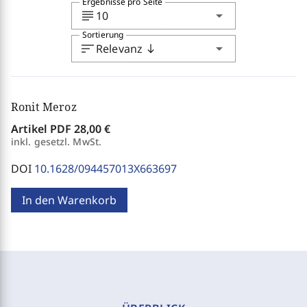
Ergebnisse pro Seite
subject
arrow_drop_down
10
Sortierung
sort
arrow_drop_down
Relevanz
south
Ronit Meroz
Artikel PDF
28,00 €
inkl. gesetzl. MwSt.
DOI
10.1628/094457013X663697
In den Warenkorb