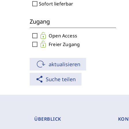
check_box_outline_blank
Sofort lieferbar
Zugang
check_box_outline_blank
Open Access
check_box_outline_blank
Freier Zugang
aktualisieren
share
Suche teilen
ÜBERBLICK
KON