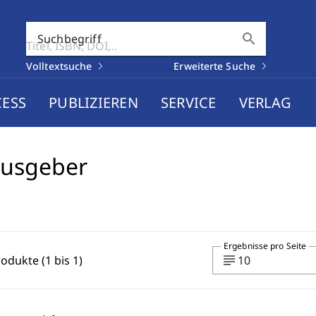
search
Suchbegriff
Volltextsuche
Erweiterte Suche
CESS
PUBLIZIEREN
SERVICE
VERLAG
ausgeber
Ergebnisse pro Seite
subject
rodukte (1 bis 1)
10