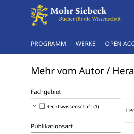
PROGRAMM
WERKE
OPEN AC
Mehr vom Autor / Her
Fachgebiet
expand_more
check_box_outline_blank
Rechtswissenschaft (1)
1 P
Publikationsart