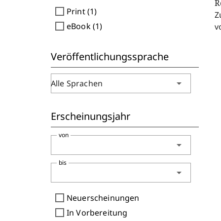
R
check_box_outline_blank
Print (1)
Z
check_box_outline_blank
eBook (1)
v
Veröffentlichungssprache
arrow_drop_down
Alle Sprachen
Erscheinungsjahr
von
arrow_drop_down
bis
arrow_drop_down
check_box_outline_blank
Neuerscheinungen
check_box_outline_blank
In Vorbereitung