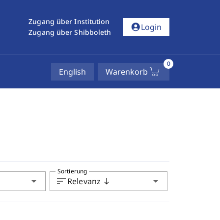
Zugang über Institution
account_circle
Login
Zugang über Shibboleth
0
English
Warenkorb
Sortierung
arrow_drop_down
sort
arrow_drop_down
Relevanz
south