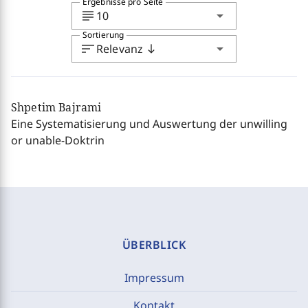
Ergebnisse pro Seite
subject
arrow_drop_down
10
Sortierung
sort
arrow_drop_down
Relevanz
south
Shpetim Bajrami
Eine Systematisierung und Auswertung der unwilling
or unable-Doktrin
ÜBERBLICK
Impressum
Kontakt