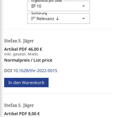
Ergebnisse pro Seite
subject
arrow_drop_down
10
Sortierung
sort
arrow_drop_down
Relevanz
south
Stefan S. Jäger
Artikel PDF
46,00 €
inkl. gesetzl. MwSt.
Normalpreis / List price
DOI
10.1628/thr-2022-0015
In den Warenkorb
Stefan S. Jäger
Artikel PDF
8,00 €