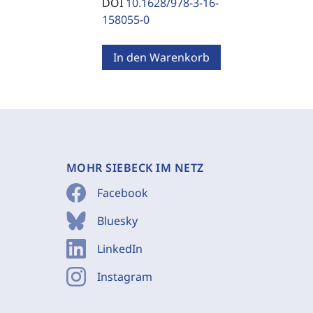
DOI
10.1628/978-3-16-
158055-0
In den Warenkorb
MOHR SIEBECK IM NETZ
Facebook
Bluesky
LinkedIn
Instagram