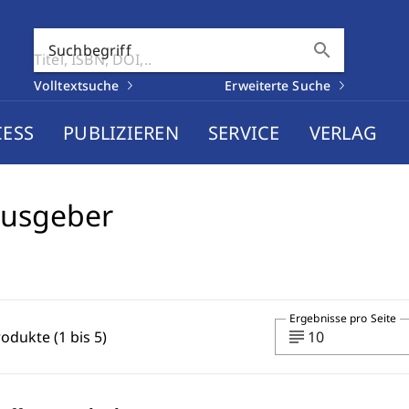
search
Suchbegriff
Volltextsuche
Erweiterte Suche
CESS
PUBLIZIEREN
SERVICE
VERLAG
ausgeber
Ergebnisse pro Seite
subject
rodukte (1 bis 5)
10