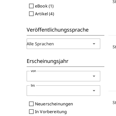
S
check_box_outline_blank
eBook (1)
check_box_outline_blank
Artikel (4)
Veröffentlichungssprache
arrow_drop_down
Alle Sprachen
S
Erscheinungsjahr
von
arrow_drop_down
bis
arrow_drop_down
S
check_box_outline_blank
Neuerscheinungen
check_box_outline_blank
In Vorbereitung