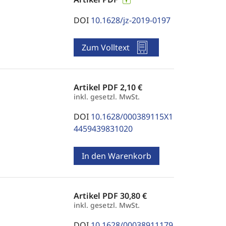
DOI
10.1628/jz-2019-0197
Zum Volltext
Artikel PDF
2,10 €
inkl. gesetzl. MwSt.
DOI
10.1628/000389115X1
4459439831020
In den Warenkorb
Artikel PDF
30,80 €
inkl. gesetzl. MwSt.
DOI
10.1628/00038911179