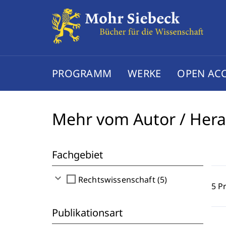
PROGRAMM
WERKE
OPEN AC
Mehr vom Autor / Her
Fachgebiet
expand_more
check_box_outline_blank
Rechtswissenschaft (5)
5 P
Publikationsart