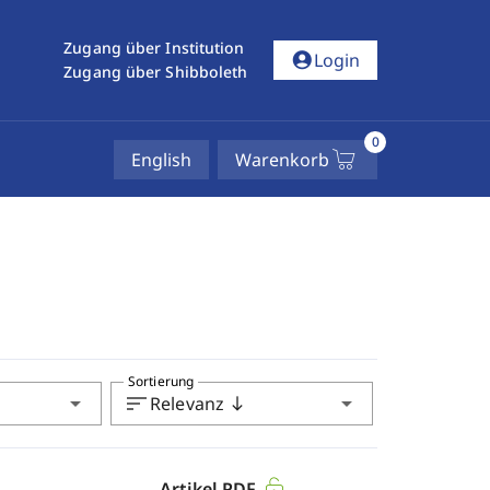
Zugang über Institution
account_circle
Login
Zugang über Shibboleth
0
English
Warenkorb
Sortierung
arrow_drop_down
sort
arrow_drop_down
Relevanz
south
Artikel PDF