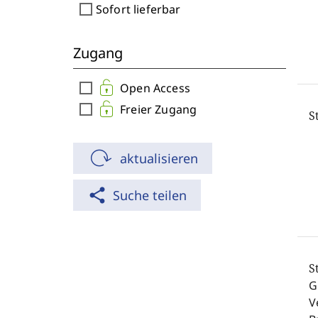
check_box_outline_blank
Sofort lieferbar
Zugang
check_box_outline_blank
Open Access
check_box_outline_blank
Freier Zugang
S
aktualisieren
share
Suche teilen
S
G
V