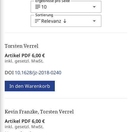
Ergebnisse pro Seite
subject
arrow_drop_down
10
Sortierung
sort
arrow_drop_down
Relevanz
south
Torsten Verrel
Artikel PDF
6,00 €
inkl. gesetzl. MwSt.
DOI
10.1628/jz-2018-0240
In den Warenkorb
Kevin Franzke, Torsten Verrel
Artikel PDF
6,00 €
inkl. gesetzl. MwSt.