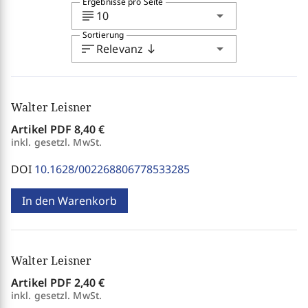
Ergebnisse pro Seite
subject
arrow_drop_down
10
Sortierung
sort
arrow_drop_down
Relevanz
south
Walter Leisner
Artikel PDF
8,40 €
inkl. gesetzl. MwSt.
DOI
10.1628/002268806778533285
In den Warenkorb
Walter Leisner
Artikel PDF
2,40 €
inkl. gesetzl. MwSt.