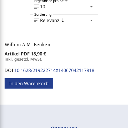
Ergebnisse pro Seite
subject
arrow_drop_down
10
Sortierung
sort
arrow_drop_down
Relevanz
south
Willem A.M. Beuken
Artikel PDF
18,90 €
inkl. gesetzl. MwSt.
DOI
10.1628/219222714X14067042117818
In den Warenkorb