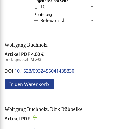
Ergebnisse pro Seite
subject
arrow_drop_down
10
Sortierung
sort
arrow_drop_down
Relevanz
south
Wolfgang Buchholz
Artikel PDF
4,00 €
inkl. gesetzl. MwSt.
DOI
10.1628/0932456041438830
In den Warenkorb
Wolfgang Buchholz, Dirk Rübbelke
Artikel PDF