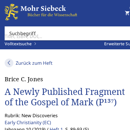
shopping_cart
Suchbegriff
Volltextsuche
Erweiterte S
Zurück zum Heft
Brice C. Jones
A Newly Published Fragment
of the Gospel of Mark (P¹³⁷)
Rubrik: New Discoveries
Early Christianity
(EC)
Jahrgang 10 (2019) /
Heft 1
,
S. 89-93 (5)