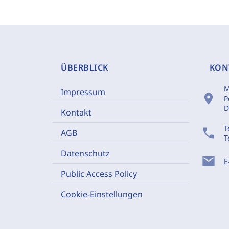
ÜBERBLICK
KON
M
Impressum
location_on
P
D
Kontakt
T
phone
AGB
T
Datenschutz
mail
E
Public Access Policy
Cookie-Einstellungen