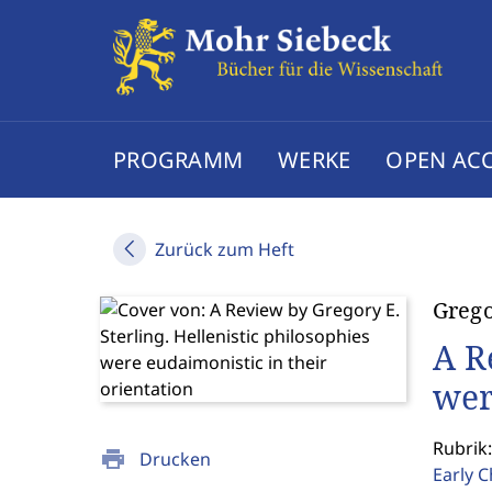
PROGRAMM
WERKE
OPEN AC
Zurück zum Heft
Grego
A R
wer
Rubrik
print
Drucken
Early C