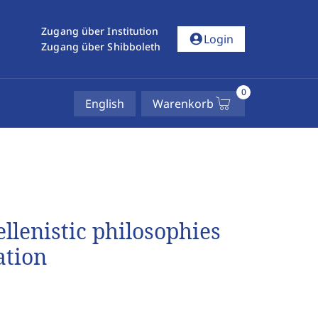
Zugang über Institution
account_circle
Login
Zugang über Shibboleth
0
English
Warenkorb
llenistic philosophies
ation