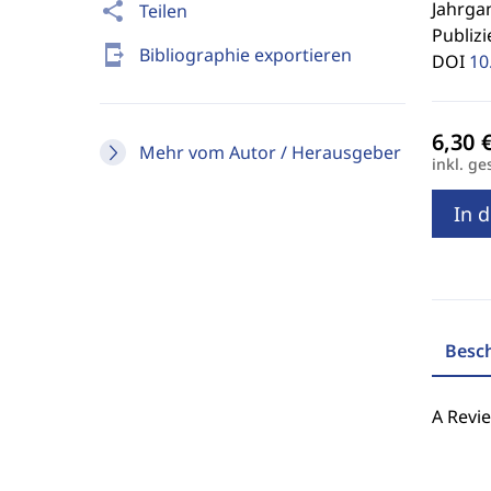
Jahrgan
share
Teilen
Publizi
send_to_mobile
Bibliographie exportieren
DOI
10
Mehr vom Autor / Herausgeber
inkl. ge
In 
Besc
A Revie