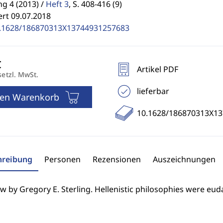
g 4 (2013) /
Heft 3
,
S. 408-416 (9)
ert 09.07.2018
.1628/186870313X13744931257683
Artikel PDF
setzl. MwSt.
lieferbar
den Warenkorb
10.1628/186870313X1
hreibung
Personen
Rezensionen
Auszeichnungen
w by Gregory E. Sterling. Hellenistic philosophies were euda