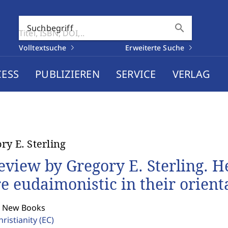
search
Suchbegriff
Volltextsuche
Erweiterte Suche
CESS
PUBLIZIEREN
SERVICE
VERLAG
ry E. Sterling
eview by Gregory E. Sterling. He
e eudaimonistic in their orient
: New Books
hristianity
(EC)