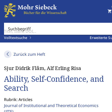
shopping_cart
Suchbegriff
Volltextsuche
Erweiterte S
Zurück zum Heft
Sjur Didrik Flåm, Alf Erling Risa
Ability, Self-Confidence, and
Search
Rubrik: Articles
Journal of Institutional and Theoretical Economics
(JITE)