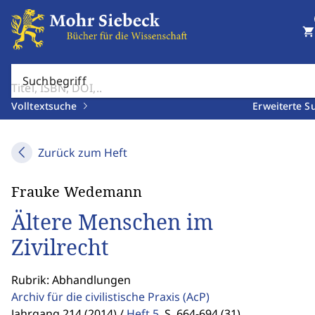
shopping_cart
Suchbegriff
Volltextsuche
Erweiterte S
Zurück zum Heft
Frauke Wedemann
Ältere Menschen im
Zivilrecht
Rubrik: Abhandlungen
Archiv für die civilistische Praxis
(AcP)
Jahrgang 214 (2014) /
Heft 5
,
S. 664-694 (31)