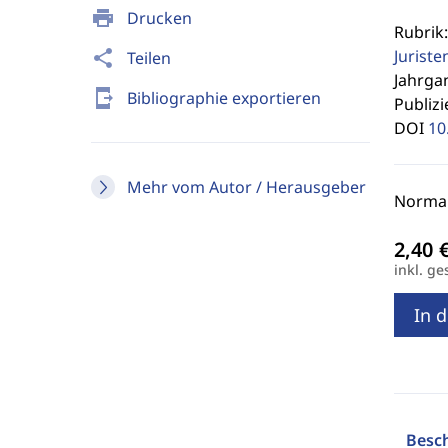
print
Drucken
Rubrik:
Jurist
share
Teilen
Jahrgan
send_to_mobile
Bibliographie exportieren
Publizi
DOI
10
Mehr vom Autor / Herausgeber
Normalp
inkl. ge
In 
Besc