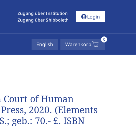
Zugang über Institution
account_circle
Login
Zugang über Shibboleth
0
English
Warenkorb
n Court of Human
 Press, 2020. (Elements
.; geb.: 70.- £. ISBN