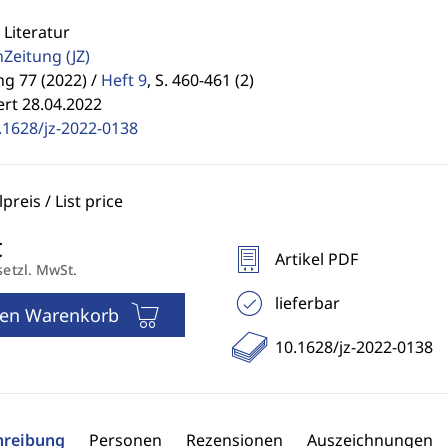
 Literatur
enZeitung
(JZ)
g 77 (2022) /
Heft 9
,
S. 460-461 (2)
ert 28.04.2022
.1628/jz-2022-0138
reis / List price
Artikel PDF
setzl. MwSt.
lieferbar
den Warenkorb
10.1628/jz-2022-0138
hreibung
Personen
Rezensionen
Auszeichnungen