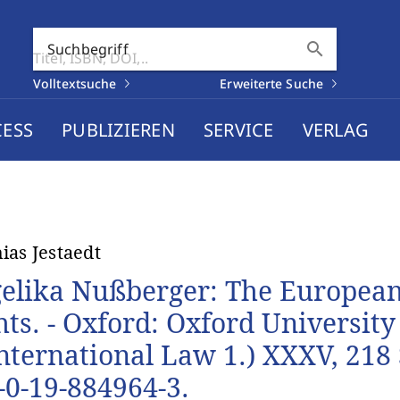
search
Suchbegriff
Volltextsuche
Erweiterte Suche
CESS
PUBLIZIEREN
SERVICE
VERLAG
ias Jestaedt
elika Nußberger: The Europea
hts. - Oxford: Oxford University
International Law 1.) XXXV, 218 S
-0-19-884964-3.