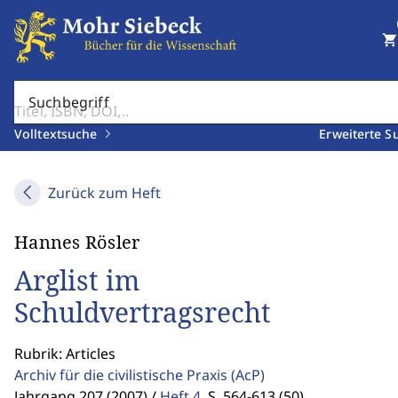
shopping_cart
Suchbegriff
Volltextsuche
Erweiterte S
Zurück zum Heft
Hannes Rösler
Arglist im
Schuldvertragsrecht
Rubrik: Articles
Archiv für die civilistische Praxis
(AcP)
Jahrgang 207 (2007) /
Heft 4
,
S. 564-613 (50)