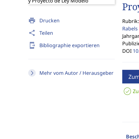
Pro
print
Drucken
Rubrik
Rabels 
share
Teilen
Jahrgan
Publizi
send_to_mobile
Bibliographie exportieren
DOI
10
Mehr vom Autor / Herausgeber
Zum
Zu
Besc