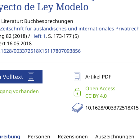
yecto de Ley Modelo
: Literatur: Buchbesprechungen
Zeitschrift für ausländisches und internationales Privatrec
g 82 (2018) /
Heft 1
,
S. 173-177 (5)
ert 16.05.2018
.1628/003372518X15117807093856
 Volltext
Artikel PDF
Open Access
gang vorhanden
CC BY 4.0
10.1628/003372518X1
hreibung
Personen
Rezensionen
Auszeichnungen