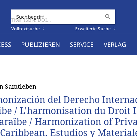
search
Suchbegriff
Volltextsuche
Erweiterte Suche
CESS
PUBLIZIEREN
SERVICE
VERLAG
n Samtleben
onización del Derecho Internac
ibe / L'harmonisation du Droit 
Caraïbe / Harmonization of Priv
 Caribbean. Estudios y Material