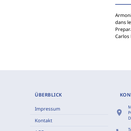
Armoniz
dans le
Prepar
Carlos
ÜBERBLICK
KON
M
Impressum
location_on
P
D
Kontakt
T