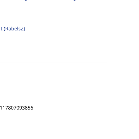
ht
(RabelsZ)
5117807093856