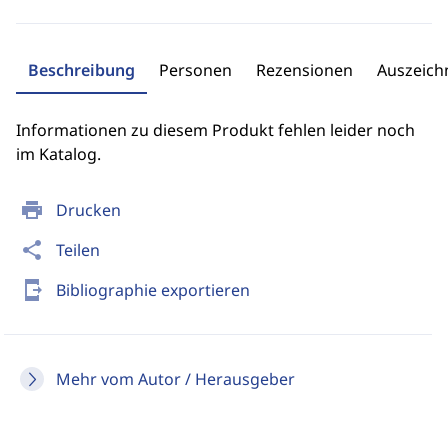
Beschreibung
Personen
Rezensionen
Auszeic
Informationen zu diesem Produkt fehlen leider noch
im Katalog.
print
Drucken
share
Teilen
send_to_mobile
Bibliographie exportieren
Mehr vom Autor / Herausgeber