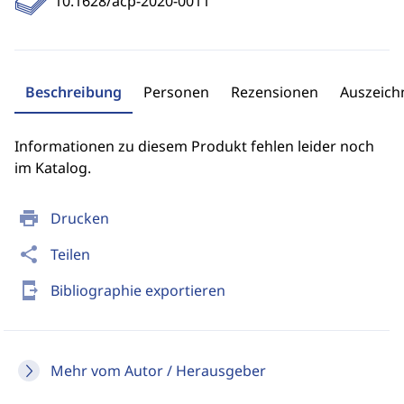
10.1628/acp-2020-0011
Beschreibung
Personen
Rezensionen
Auszeic
Informationen zu diesem Produkt fehlen leider noch
im Katalog.
print
Drucken
share
Teilen
send_to_mobile
Bibliographie exportieren
Mehr vom Autor / Herausgeber