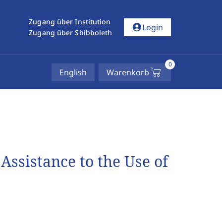
Zugang über Institution
account_circle
Login
Zugang über Shibboleth
0
English
Warenkorb
Assistance to the Use of