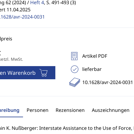
g 62 (2024) /
Heft 4
,
S. 491-493 (3)
ert 11.04.2025
.1628/avr-2024-0031
preis
Artikel PDF
setzl. MwSt.
lieferbar
den Warenkorb
10.1628/avr-2024-0031
hreibung
Personen
Rezensionen
Auszeichnungen
n K. Nußberger: Interstate Assistance to the Use of Force