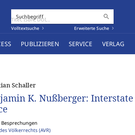
search
Suchbegriff
Volltextsuche
Erweiterte Suche
CESS
PUBLIZIEREN
SERVICE
VERLAG
tian Schaller
jamin K. Nußberger: Interstate 
ce
: Besprechungen
 des Völkerrechts
(AVR)