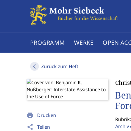
PROGRAMM
WERKE
OPEN AC
Zurück zum Heft
Chris
Ben
For
print
Drucken
Rubrik
Archiv
share
Teilen