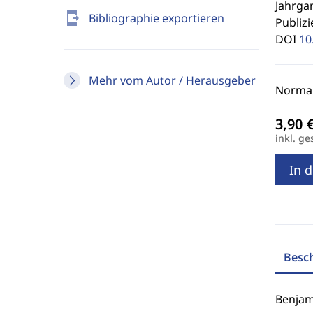
Jahrgan
send_to_mobile
Bibliographie exportieren
Publizi
DOI
10
Mehr vom Autor / Herausgeber
Normal
inkl. ge
In 
Besc
Benjami