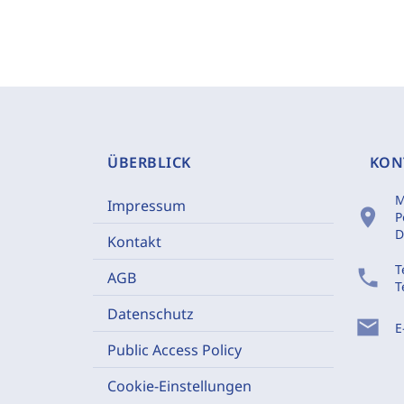
ÜBERBLICK
KON
M
Impressum
location_on
P
D
Kontakt
T
phone
AGB
T
Datenschutz
mail
E
Public Access Policy
Cookie-Einstellungen