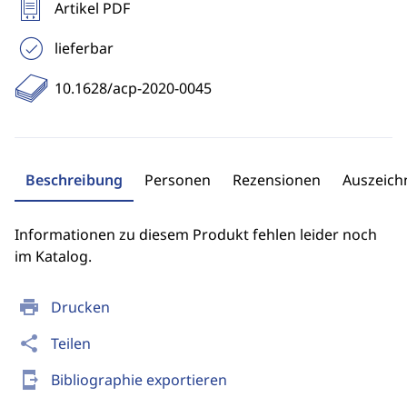
Artikel PDF
lieferbar
10.1628/acp-2020-0045
Beschreibung
Personen
Rezensionen
Auszeic
Informationen zu diesem Produkt fehlen leider noch
im Katalog.
print
Drucken
share
Teilen
send_to_mobile
Bibliographie exportieren