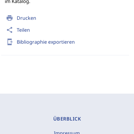
im Katalog.
print
Drucken
share
Teilen
send_to_mobile
Bibliographie exportieren
ÜBERBLICK
Impressum