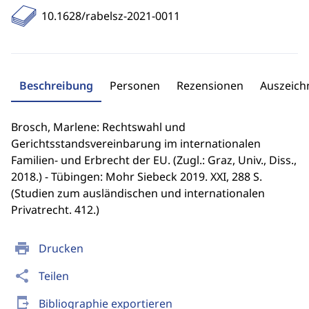
10.1628/rabelsz-2021-0011
Beschreibung
Personen
Rezensionen
Auszeic
Brosch, Marlene: Rechtswahl und
Gerichtsstandsvereinbarung im internationalen
Familien- und Erbrecht der EU. (Zugl.: Graz, Univ., Diss.,
2018.) - Tübingen: Mohr Siebeck 2019. XXI, 288 S.
(Studien zum ausländischen und internationalen
Privatrecht. 412.)
print
Drucken
share
Teilen
send_to_mobile
Bibliographie exportieren