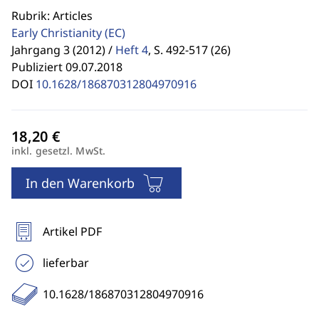
Rubrik: Articles
Early Christianity
(EC)
Jahrgang 3 (2012) /
Heft 4
,
S. 492-517 (26)
Publiziert 09.07.2018
DOI
10.1628/186870312804970916
inkl. gesetzl. MwSt.
In den Warenkorb
Artikel PDF
lieferbar
10.1628/186870312804970916